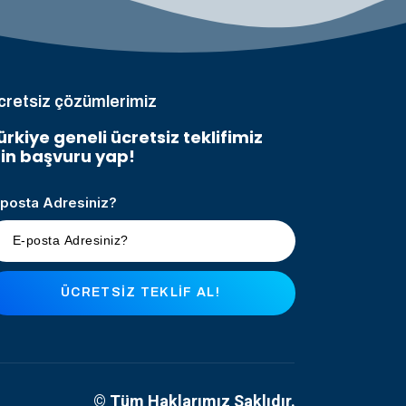
cretsiz çözümlerimiz
ürkiye geneli ücretsiz teklifimiz
çin başvuru yap!
-posta Adresiniz?
ÜCRETSIZ TEKLIF AL!
© Tüm Haklarımız Saklıdır.