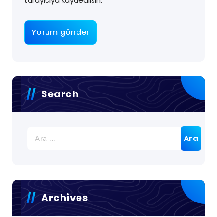
tarayıcıya kaydedilsin.
Search
Archives