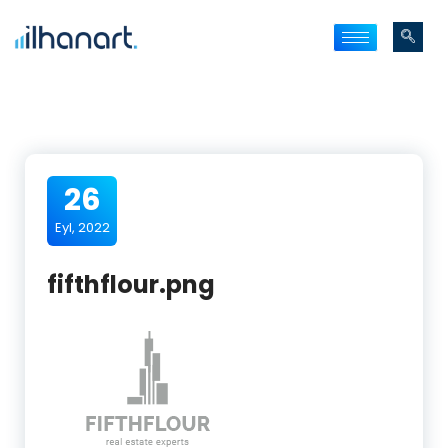
26
Eyl, 2022
fifthflour.png