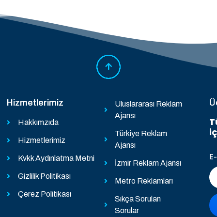
Hizmetlerimiz
Ü
Uluslararası Reklam
Ajansı
T
Hakkımzıda
i
Türkiye Reklam
Hizmetlerimiz
Ajansı
E
Kvkk Aydınlatma Metni
İzmir Reklam Ajansı
Gizlilik Politikası
Metro Reklamları
Çerez Politikası
Sıkça Sorulan
Sorular