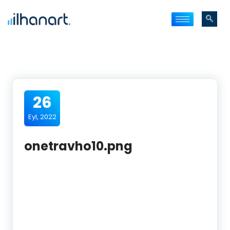
26
Eyl, 2022
onetravho10.png