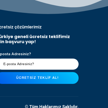
cretsiz çözümlerimiz
ürkiye geneli ücretsiz teklifimiz
çin başvuru yap!
-posta Adresiniz?
ÜCRETSIZ TEKLIF AL!
© Tüm Haklarımız Saklıdır.