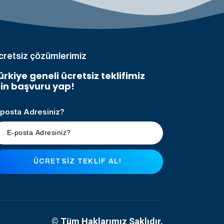
cretsiz çözümlerimiz
ürkiye geneli ücretsiz teklifimiz
çin başvuru yap!
-posta Adresiniz?
ÜCRETSIZ TEKLIF AL!
© Tüm Haklarımız Saklıdır.