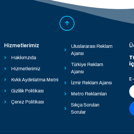
Hizmetlerimiz
Ü
Uluslararası Reklam
Ajansı
T
Hakkımzıda
i
Türkiye Reklam
Hizmetlerimiz
Ajansı
E
Kvkk Aydınlatma Metni
İzmir Reklam Ajansı
Gizlilik Politikası
Metro Reklamları
Çerez Politikası
Sıkça Sorulan
Sorular