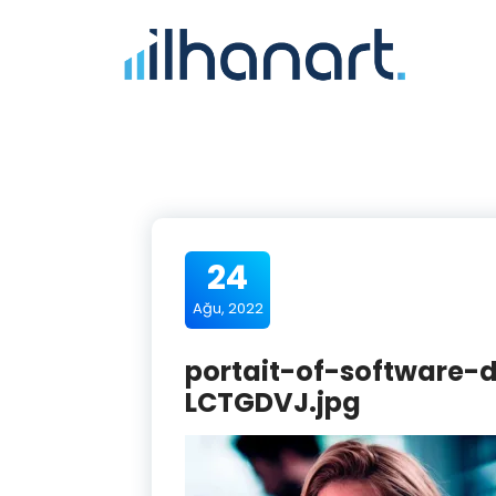
24
Ağu, 2022
portait-of-software-
LCTGDVJ.jpg